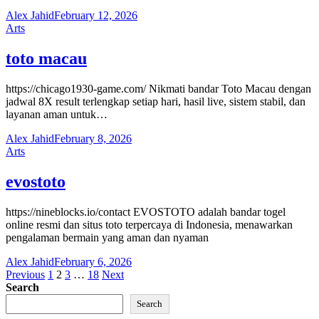
Alex Jahid
February 12, 2026
Arts
toto macau
https://chicago1930-game.com/ Nikmati bandar Toto Macau dengan
jadwal 8X result terlengkap setiap hari, hasil live, sistem stabil, dan
layanan aman untuk…
Alex Jahid
February 8, 2026
Arts
evostoto
https://nineblocks.io/contact EVOSTOTO adalah bandar togel
online resmi dan situs toto terpercaya di Indonesia, menawarkan
pengalaman bermain yang aman dan nyaman
Alex Jahid
February 6, 2026
Posts
Previous
1
2
3
…
18
Next
Search
pagination
Search