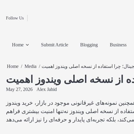
Fashion
Skip
to
Education
content
Follow Us
Home
Info
Submit
Blogging
Business
Technology
Entertainment
Health-
Lifestyle
Others
Shopping
Analysis
Article
and-
News
System
Fitness
Finance
Home
Submit Article
Blogging
Business
Travel
Media
جینال؛ چرا استفاده از نسخه اصلی ویندوز اهمیت
Media
Home
ده از نسخه اصلی ویندوز اهمیت
May 27, 2026
Alex Jahid
نین نمونه‌های غیرقانونی موجود در بازار، خرید ویندوز
اده از نسخه اصلی ویندوز نه‌تنها امنیت بیشتری فراهم