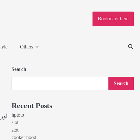
Bookmark here
tyle
Others
Search
Search
Recent Posts
hptoto
اور
slot
slot
cooker hood