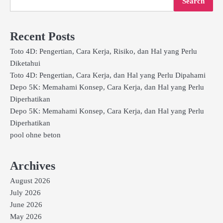
Search
Recent Posts
Toto 4D: Pengertian, Cara Kerja, Risiko, dan Hal yang Perlu
Diketahui
Toto 4D: Pengertian, Cara Kerja, dan Hal yang Perlu Dipahami
Depo 5K: Memahami Konsep, Cara Kerja, dan Hal yang Perlu
Diperhatikan
Depo 5K: Memahami Konsep, Cara Kerja, dan Hal yang Perlu
Diperhatikan
pool ohne beton
Archives
August 2026
July 2026
June 2026
May 2026