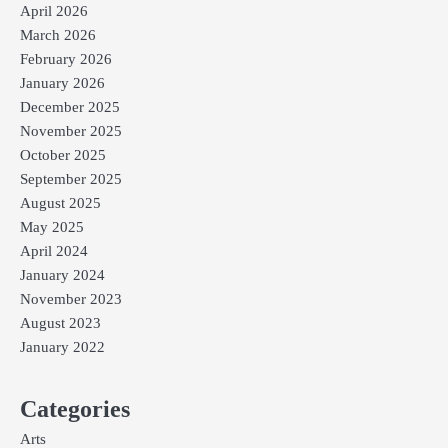
April 2026
March 2026
February 2026
January 2026
December 2025
November 2025
October 2025
September 2025
August 2025
May 2025
April 2024
January 2024
November 2023
August 2023
January 2022
Categories
Arts