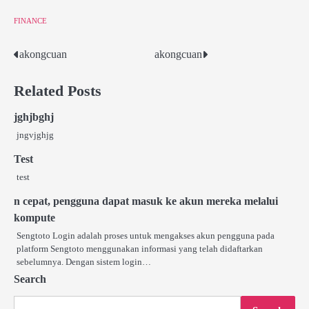
FINANCE
akongcuan
akongcuan
Post
navigation
Related Posts
jghjbghj
jngvjghjg
Test
test
n cepat, pengguna dapat masuk ke akun mereka melalui
kompute
Sengtoto Login adalah proses untuk mengakses akun pengguna pada
platform Sengtoto menggunakan informasi yang telah didaftarkan
sebelumnya. Dengan sistem login…
Search