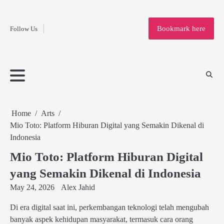
Fashion
Skip
to
Education
Bookmark here
Follow Us
content
Home
Info
Submit
Blogging
Business
Technology
Entertainment
Health-
Lifestyle
Others
Shopping
Analysis
Article
and-
News
System
Fitness
Finance
Travel
Media
Home
Arts
Mio Toto: Platform Hiburan Digital yang Semakin Dikenal di
Indonesia
Mio Toto: Platform Hiburan Digital
yang Semakin Dikenal di Indonesia
May 24, 2026
Alex Jahid
Di era digital saat ini, perkembangan teknologi telah mengubah
banyak aspek kehidupan masyarakat, termasuk cara orang