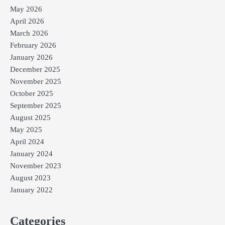
May 2026
April 2026
March 2026
February 2026
January 2026
December 2025
November 2025
October 2025
September 2025
August 2025
May 2025
April 2024
January 2024
November 2023
August 2023
January 2022
Categories