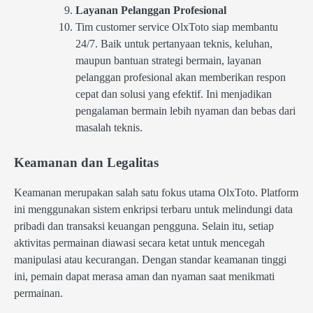
Layanan Pelanggan Profesional
Tim customer service OlxToto siap membantu
24/7. Baik untuk pertanyaan teknis, keluhan,
maupun bantuan strategi bermain, layanan
pelanggan profesional akan memberikan respon
cepat dan solusi yang efektif. Ini menjadikan
pengalaman bermain lebih nyaman dan bebas dari
masalah teknis.
Keamanan dan Legalitas
Keamanan merupakan salah satu fokus utama OlxToto. Platform
ini menggunakan sistem enkripsi terbaru untuk melindungi data
pribadi dan transaksi keuangan pengguna. Selain itu, setiap
aktivitas permainan diawasi secara ketat untuk mencegah
manipulasi atau kecurangan. Dengan standar keamanan tinggi
ini, pemain dapat merasa aman dan nyaman saat menikmati
permainan.