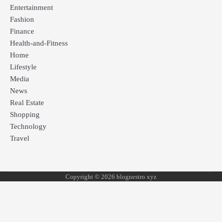
Entertainment
Fashion
Finance
Health-and-Fitness
Home
Lifestyle
Media
News
Real Estate
Shopping
Technology
Travel
Copyright © 2026 blognestro xyz