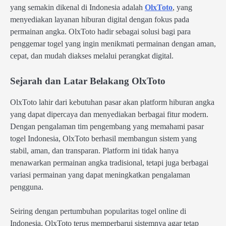
yang semakin dikenal di Indonesia adalah
OlxToto
, yang
menyediakan layanan hiburan digital dengan fokus pada
permainan angka. OlxToto hadir sebagai solusi bagi para
penggemar togel yang ingin menikmati permainan dengan aman,
cepat, dan mudah diakses melalui perangkat digital.
Sejarah dan Latar Belakang OlxToto
OlxToto lahir dari kebutuhan pasar akan platform hiburan angka
yang dapat dipercaya dan menyediakan berbagai fitur modern.
Dengan pengalaman tim pengembang yang memahami pasar
togel Indonesia, OlxToto berhasil membangun sistem yang
stabil, aman, dan transparan. Platform ini tidak hanya
menawarkan permainan angka tradisional, tetapi juga berbagai
variasi permainan yang dapat meningkatkan pengalaman
pengguna.
Seiring dengan pertumbuhan popularitas togel online di
Indonesia, OlxToto terus memperbarui sistemnya agar tetap