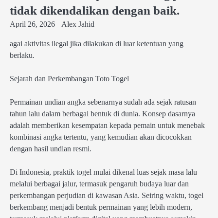
tidak dikendalikan dengan baik.
April 26, 2026
Alex Jahid
agai aktivitas ilegal jika dilakukan di luar ketentuan yang
berlaku.
Sejarah dan Perkembangan Toto Togel
Permainan undian angka sebenarnya sudah ada sejak ratusan
tahun lalu dalam berbagai bentuk di dunia. Konsep dasarnya
adalah memberikan kesempatan kepada pemain untuk menebak
kombinasi angka tertentu, yang kemudian akan dicocokkan
dengan hasil undian resmi.
Di Indonesia, praktik togel mulai dikenal luas sejak masa lalu
melalui berbagai jalur, termasuk pengaruh budaya luar dan
perkembangan perjudian di kawasan Asia. Seiring waktu, togel
berkembang menjadi bentuk permainan yang lebih modern,