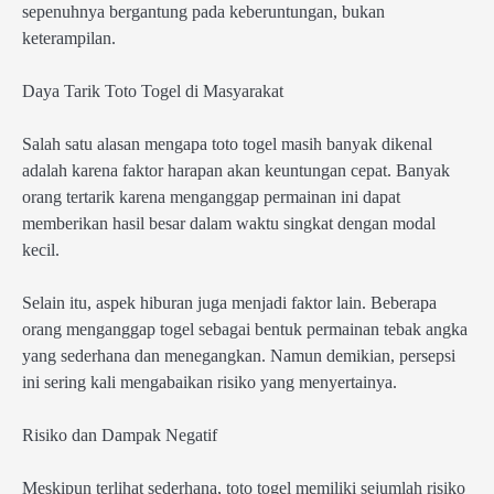
sepenuhnya bergantung pada keberuntungan, bukan
keterampilan.
Daya Tarik Toto Togel di Masyarakat
Salah satu alasan mengapa toto togel masih banyak dikenal
adalah karena faktor harapan akan keuntungan cepat. Banyak
orang tertarik karena menganggap permainan ini dapat
memberikan hasil besar dalam waktu singkat dengan modal
kecil.
Selain itu, aspek hiburan juga menjadi faktor lain. Beberapa
orang menganggap togel sebagai bentuk permainan tebak angka
yang sederhana dan menegangkan. Namun demikian, persepsi
ini sering kali mengabaikan risiko yang menyertainya.
Risiko dan Dampak Negatif
Meskipun terlihat sederhana, toto togel memiliki sejumlah risiko