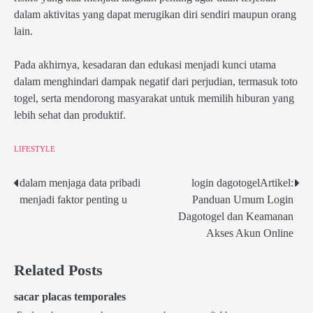
dalam aktivitas yang dapat merugikan diri sendiri maupun orang
lain.
Pada akhirnya, kesadaran dan edukasi menjadi kunci utama
dalam menghindari dampak negatif dari perjudian, termasuk toto
togel, serta mendorong masyarakat untuk memilih hiburan yang
lebih sehat dan produktif.
LIFESTYLE
dalam menjaga data pribadi
login dagotogelArtikel:
Post
menjadi faktor penting u
Panduan Umum Login
navigation
Dagotogel dan Keamanan
Akses Akun Online
Related Posts
sacar placas temporales