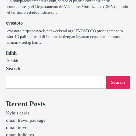
En dmvplacastemporales.com, somos el puente confiable entre
conductores y el Departamento de Vehículos Motorizados (DMV) en todo
el territorio estadounidense.…
evostoto
evostoto https://www.lynchweekend.org/ EVOSTOTO pusat game toto
slot 4D paling dicari di Indonesia dengan layanan cepat aman bonus
menarik setiap hari…
ihihh
hihihh
Search
Search
Recent Posts
Kyle’s cards
oman travel package
oman travel
oman holidays